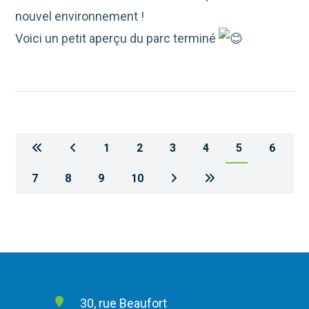
nouvel environnement !
Voici un petit aperçu du parc terminé
1
2
3
4
5
6
7
8
9
10
30, rue Beaufort